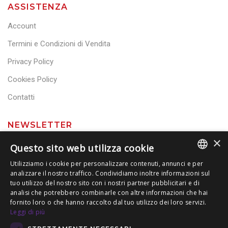
ASSISTENZA
Account
Termini e Condizioni di Vendita
Privacy Policy
Cookies Policy
Contatti
NEWSLETTER
×
Questo sito web utilizza cookie
Utilizziamo i cookie per personalizzare contenuti, annunci e per
analizzare il nostro traffico. Condividiamo inoltre informazioni sul
ITALIAN
tuo utilizzo del nostro sito con i nostri partner pubblicitari e di
analisi che potrebbero combinarle con altre informazioni che hai
ENGLISH
fornito loro o che hanno raccolto dal tuo utilizzo dei loro servizi.
Leggi di più