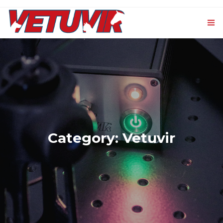
HOME
PRODOTTI
0
VET CXL
EVENTI E NEWS
Category: Vetuvir
CONTATTI
LOGIN