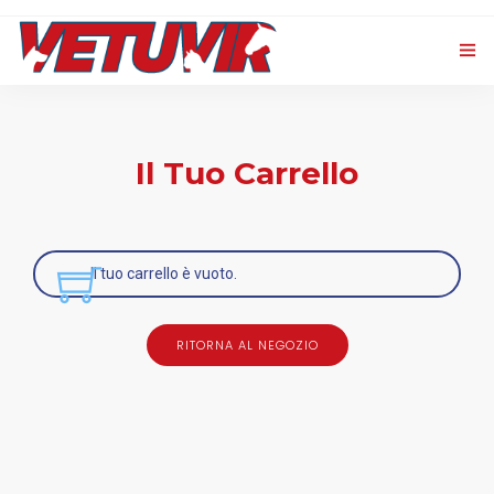
HOME
PRODOTTI
Il Tuo Carrello
0
VET CXL
EVENTI E NEWS
Il tuo carrello è vuoto.
CONTATTI
RITORNA AL NEGOZIO
LOGIN