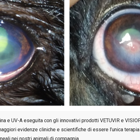
vina e UV-A eseguita con gli innovativi prodotti VETUVIR e VISIO
ggiori evidenze cliniche e scientifiche di essere l’unica terapia
neali nei nostri animali di compagnia.