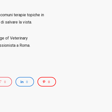
 comuni terapie topiche in
i salvare la vista.
ege of Veterinary
ssionista a Roma.
0
0
0