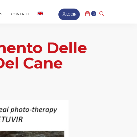
0
LOGIN
S
CONTATTI
mento Delle
Del Cane