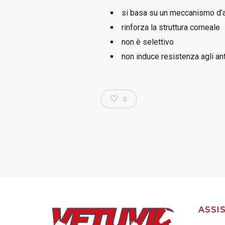
si basa su un meccanismo d’
rinforza la struttura corneale
non è selettivo
non induce resistenza agli ant
0
ASSI