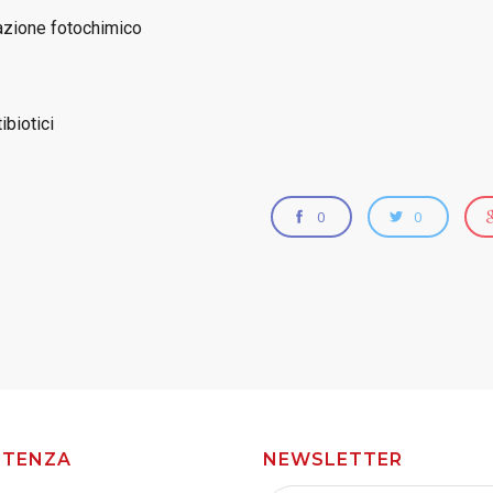
azione fotochimico
ibiotici
0
0
STENZA
NEWSLETTER