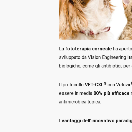
La
fototerapia corneale
ha aperto
sviluppato da Vision Engineering It
biologiche, come gli antibiotici, per
®
Il protocollo
VET-CXL
con Vetuvir
essere in media
80% più efficace
n
antimicrobica topica.
I
vantaggi dell’innovativo parad