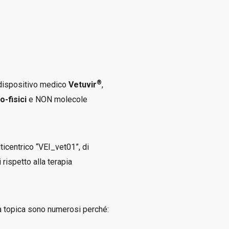
®
l dispositivo medico
Vetuvir
,
-fisici
e NON molecole
ticentrico “VEI_vet01”, di
 rispetto alla terapia
ca topica sono numerosi perché: