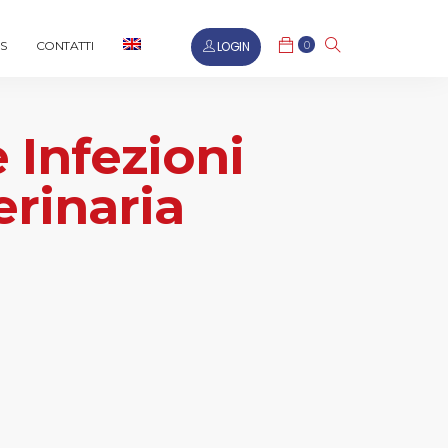
0
LOGIN
S
CONTATTI
 Infezioni
erinaria