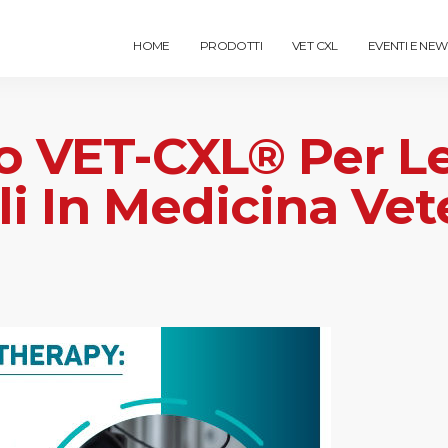
HOME
PRODOTTI
VET CXL
EVENTI E NEW
o VET-CXL® Per Le
i In Medicina Vet